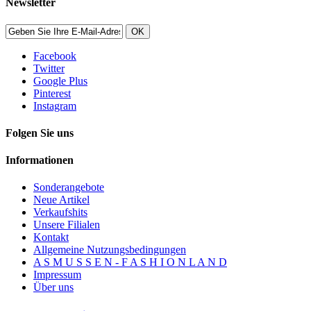
Newsletter
OK
Facebook
Twitter
Google Plus
Pinterest
Instagram
Folgen Sie uns
Informationen
Sonderangebote
Neue Artikel
Verkaufshits
Unsere Filialen
Kontakt
Allgemeine Nutzungsbedingungen
A S M U S S E N - F A S H I O N L A N D
Impressum
Über uns