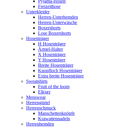
Pyjama-Hosen
Freizeithose
Unterkleider
Herren-Unterhemden
Herren-Unterwäsche
Boxershorts
Lose Boxershorts
Hosenträger
H Hosenträger
Ärmel-Halter
X Hosenträger
Y Hosenträger
Breite Hosenträger
Knopfloch Hosenträger
Extra breite Hosenträger
Sweatshirts
Fruit of the loom
Elkjær
Menswear
Herrengürtel
Herrenschmuck
Manschettenknöpfe
Krawattennadeln
Herrenhemden